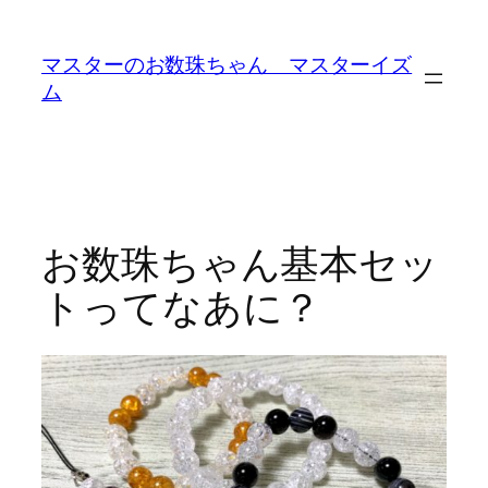
内
容
マスターのお数珠ちゃん マスターイズ
を
ム
ス
キ
ッ
プ
お数珠ちゃん基本セッ
トってなあに？