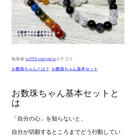
執筆者:
sv339.xserver.jp
カテゴリ:
お数珠ちゃんとは？
, 
お数珠ちゃん基本セット
お数珠ちゃん基本セットと
は
「自分の心」を知らないと、
自分が切願するところまでどう行動してい