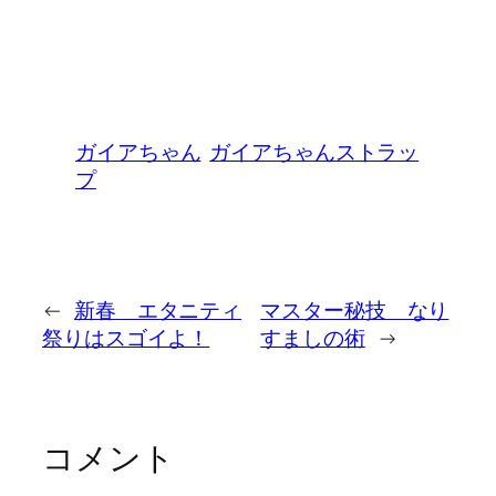
ガイアちゃん
ガイアちゃんストラッ
プ
←
新春 エタニティ
マスター秘技 なり
祭りはスゴイよ！
すましの術
→
コメント