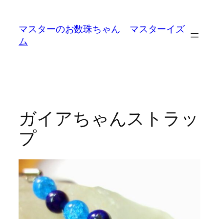
内
容
マスターのお数珠ちゃん マスターイズ
を
ム
ス
キ
ッ
プ
ガイアちゃんストラッ
プ