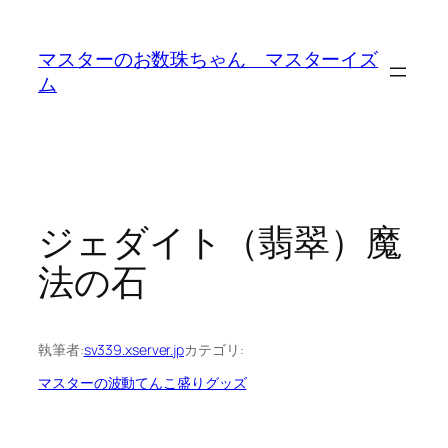
内
容
マスターのお数珠ちゃん マスターイズ
を
ム
ス
キ
ッ
プ
ジェダイト（翡翠）魔
法の石
執筆者:
sv339.xserver.jp
カテゴリ:
マスターの波動てんこ盛りグッズ