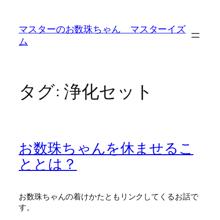
内
容
マスターのお数珠ちゃん マスターイズ
を
ム
ス
キ
ッ
プ
タグ:
浄化セット
お数珠ちゃんを休ませるこ
ととは？
お数珠ちゃんの着けかたともリンクしてくるお話で
す。