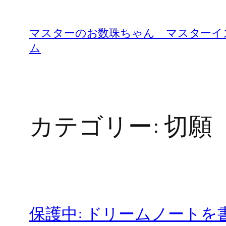
内
容
マスターのお数珠ちゃん マスターイ
を
ム
ス
キ
ッ
プ
カテゴリー:
切願
保護中: ドリームノート