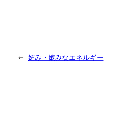
←
妬み・嫉みなエネルギー