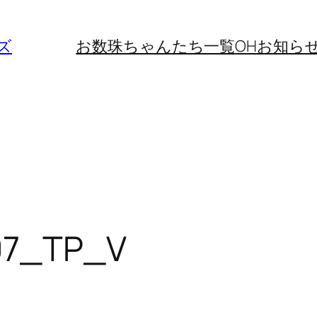
ズ
お数珠ちゃんたち一覧
OHお知ら
007_TP_V