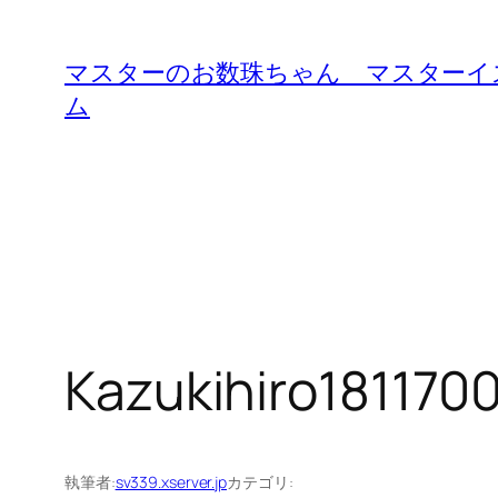
内
容
マスターのお数珠ちゃん マスターイ
を
ム
ス
キ
ッ
プ
Kazukihiro18117
執筆者:
sv339.xserver.jp
カテゴリ: